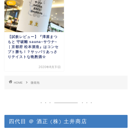
飲む
【試飲レビュー】『澤屋まつ
もと 守破離 sauna~サウナ~
｜京都府 松本酒造』はコンセ
プト勝ち！？サッパリあっさ
りテイストな晩酌酒☆
2020年8月31日
HOME
微発泡
四代目 ＠ 酒正 (株) 土井商店