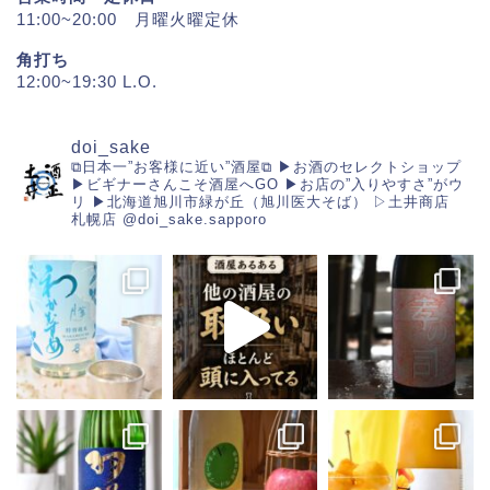
11:00~20:00 月曜火曜定休
角打ち
12:00~19:30 L.O.
doi_sake
⧉日本一”お客様に近い”酒屋⧉
▶︎お酒のセレクトショップ
▶︎ビギナーさんこそ酒屋へGO
▶︎お店の”入りやすさ”がウ
リ
▶︎北海道旭川市緑が丘（旭川医大そば）
▷土井商店
札幌店
@doi_sake.sapporo