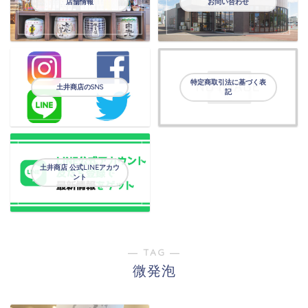
店舗情報
お問い合わせ
特定商取引法に基づく表
土井商店のSNS
記
土井商店 公式LINEアカウ
ント
― TAG ―
微発泡