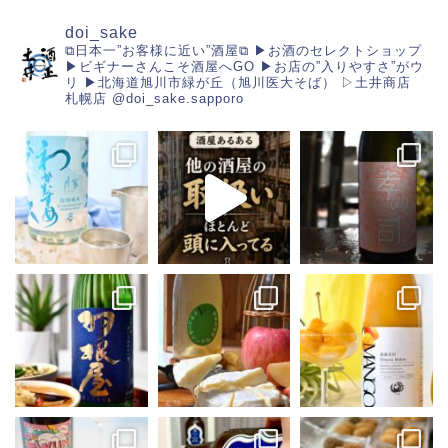
doi_sake
⧉日本一”お客様に近い”酒屋⧉
▶︎お酒のセレクトショップ
▶︎ビギナーさんこそ酒屋へGO
▶︎お店の”入りやすさ”がウ
リ
▶︎北海道旭川市緑が丘（旭川医大そば）
▷土井商店
札幌店
@doi_sake.sapporo