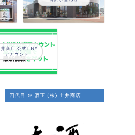
井商店 公式LINE
アカウント
四代目 ＠ 酒正 (株) 土井商店