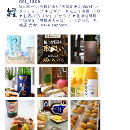
doi_sake
⧉日本一”お客様に近い”酒屋⧉
▶︎お酒のセレ
クトショップ
▶︎ビギナーさんこそ酒屋へGO
▶︎お店の”入りやすさ”がウリ
▶︎北海道旭川
市緑が丘（旭川医大そば）
▷土井商店 札
幌店
@doi_sake.sapporo