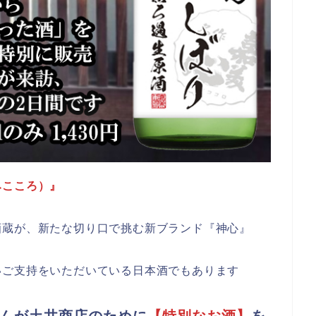
みこころ）』
酒蔵が、新たな切り口で挑む新ブランド『神心』
いご支持をいただいている日本酒でもあります
んが土井商店のために
【特別なお酒】
を