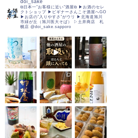
doi_sake
⧉日本一”お客様に近い”酒屋⧉
▶︎お酒のセレ
クトショップ
▶︎ビギナーさんこそ酒屋へGO
▶︎お店の”入りやすさ”がウリ
▶︎北海道旭川
市緑が丘（旭川医大そば）
▷土井商店 札
幌店
@doi_sake.sapporo