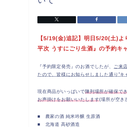
いて
【5/19(金)追記】明日5/20(
平次 うすにごり生酒』の予約キ
『予約限定発売』のお酒でしたが、
ご来
たので、皆様にお知らせしました通り”キ
現在商品がいっぱいで
陳列場所が確保で
お声掛けをお願いいたします
(場所が空き
■ 農家の酒 純米吟醸 生原酒
■ 北海道 高砂酒造