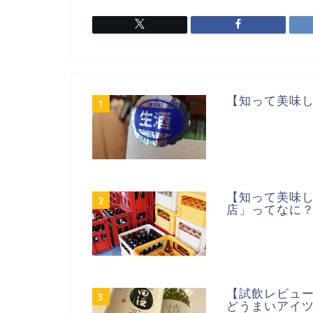
【知って美味
1
【知って美味
2
店」ってなに
【試飲レビュー
3
どうまいアイ