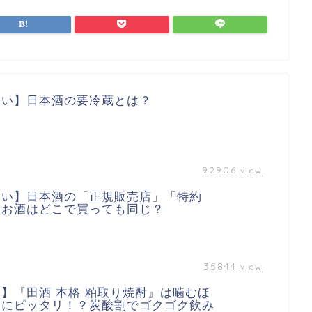
しい】日本酒の要冷蔵とは？
92906
view
しい】日本酒の「正規販売店」「特約
？お酒はどこで買っても同じ？
35844
view
】『田酒 本格 粕取り焼酎』は噛むほ
ツにピッタリ！？炭酸割でゴクゴク飲み