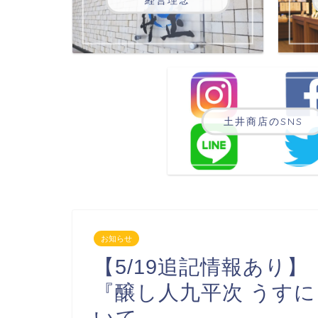
土井商店のSNS
お知らせ
【5/19追記情報あり
『醸し人九平次 うす