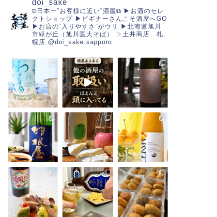
doi_sake
⧉日本一”お客様に近い”酒屋⧉
▶︎お酒のセレ
クトショップ
▶︎ビギナーさんこそ酒屋へGO
▶︎お店の”入りやすさ”がウリ
▶︎北海道旭川
市緑が丘（旭川医大そば）
▷土井商店 札
幌店
@doi_sake.sapporo