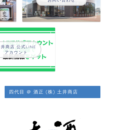
井商店 公式LINE
アカウント
四代目 ＠ 酒正 (株) 土井商店