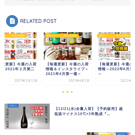
RELATED POST
のオススメ酒(毎週更新)
週末のオススメ酒(毎週更新)
週末のオススメ酒(毎週更新)
毎週更新】今週の入荷
【毎週更新】今週の入荷
【毎週更新】今週の
報＆インスタライブ～
情報～2022年6月第一週
情報～2021年２月
21年4月第一週～
～
週～
2021年4月2日
2022年6月3日
2021年2
【12/21(水)全量入荷】【予約販売】超
低温マイナス10℃×3年熟成『...