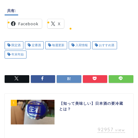
共有:
Facebook
X
限定酒
定番酒
毎週更新
入荷情報
おすすめ酒
年末年始
1
【知って美味しい】日本酒の要冷蔵
とは？
92957
view