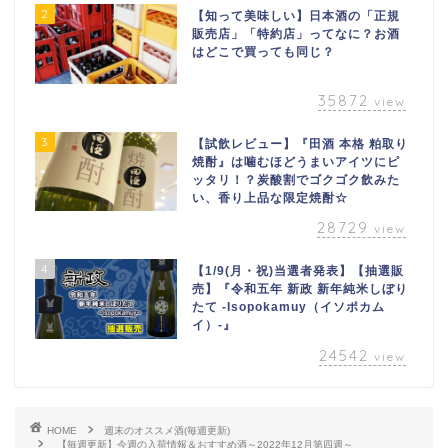
2
【知って美味しい】日本酒の「正規
販売店」「特約店」ってなに？お酒
はどこで買っても同じ？
35872
view
3
【試飲レビュー】『田酒 本格 粕取り
焼酎』は噛むほどうまいアイツにピ
ッタリ！？炭酸割でゴクゴク飲みた
い、香り上品な限定焼酎☆
28729
view
4
【1/9(月・祝)当選者発表】【抽選販
売】『令和五年 新政 新年純米しぼり
たて -Isopokamuy（イソポカム
イ）-』
24542
view
HOME
週末のオススメ酒(毎週更新)
【毎週更新】今週の入荷情報＆おすすめ酒～2022年12月第四週～