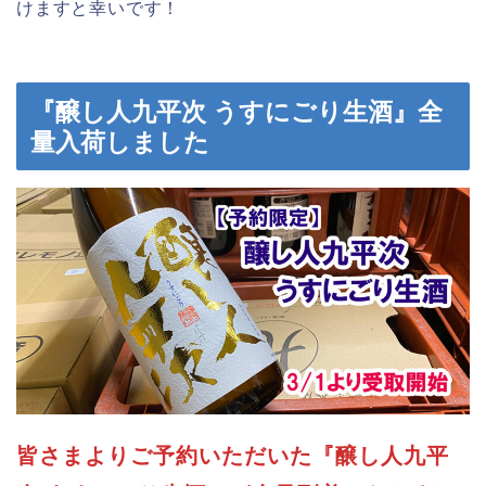
けますと幸いです！
『
醸し人九平次 うすにごり生酒
』全
量入荷しました
皆さまよりご予約いただいた『醸し人九平