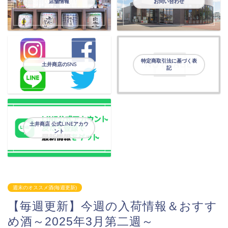
店舗情報
お問い合わせ
特定商取引法に基づく表
土井商店のSNS
記
土井商店 公式LINEアカウ
ント
週末のオススメ酒(毎週更新)
【毎週更新】今週の入荷情報＆おすす
め酒～2025年3月第二週～