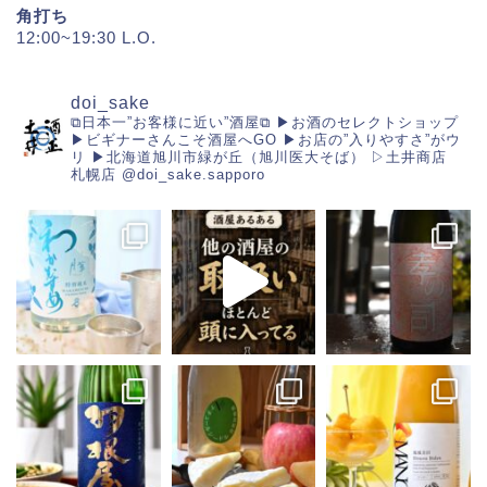
角打ち
12:00~19:30 L.O.
doi_sake
⧉日本一”お客様に近い”酒屋⧉
▶︎お酒のセレクトショップ
▶︎ビギナーさんこそ酒屋へGO
▶︎お店の”入りやすさ”がウ
リ
▶︎北海道旭川市緑が丘（旭川医大そば）
▷土井商店
札幌店
@doi_sake.sapporo