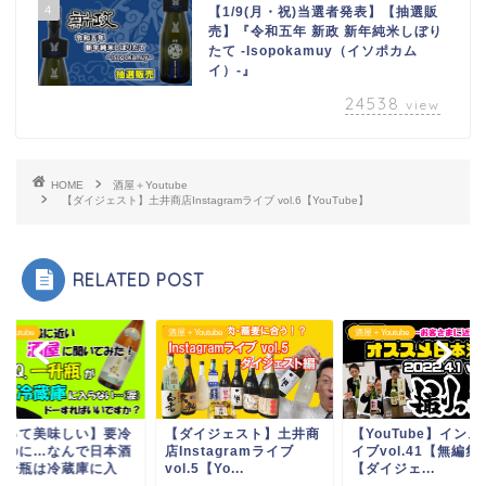
4
【1/9(月・祝)当選者発表】【抽選販
売】『令和五年 新政 新年純米しぼり
たて -Isopokamuy（イソポカム
イ）-』
24538
view
HOME
酒屋＋Youtube
【ダイジェスト】土井商店Instagramライブ vol.6【YouTube】
RELATED POST
Youtube
酒屋＋Youtube
酒屋＋Youtube
知って美味しい】要冷
【ダイジェスト】土井商
【YouTube】イン
なのに…なんで日本酒
店Instagramライブ
イブvol.41【無編集
一升瓶は冷蔵庫に入
vol.5【Yo...
【ダイジェ...