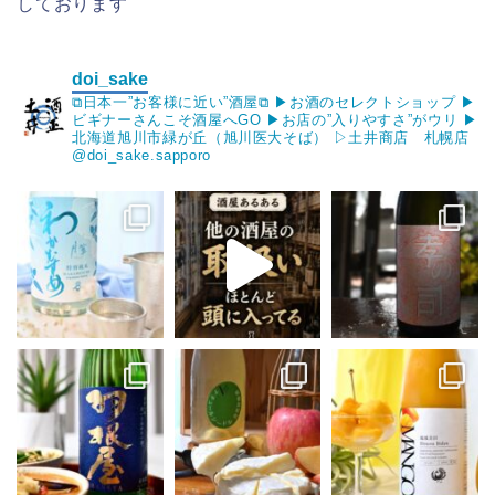
しております
doi_sake
⧉日本一”お客様に近い”酒屋⧉
▶︎お酒のセレクトショップ
▶︎
ビギナーさんこそ酒屋へGO
▶︎お店の”入りやすさ”がウリ
▶︎
北海道旭川市緑が丘（旭川医大そば）
▷土井商店 札幌店
@doi_sake.sapporo