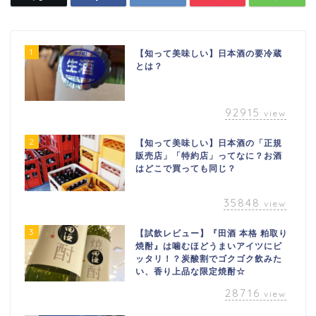
1
【知って美味しい】日本酒の要冷蔵
とは？
92915
view
2
【知って美味しい】日本酒の「正規
販売店」「特約店」ってなに？お酒
はどこで買っても同じ？
35848
view
3
【試飲レビュー】『田酒 本格 粕取り
焼酎』は噛むほどうまいアイツにピ
ッタリ！？炭酸割でゴクゴク飲みた
い、香り上品な限定焼酎☆
28716
view