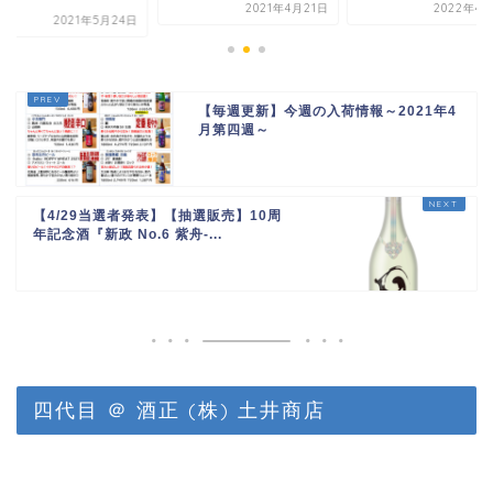
.
2021年4月21日
2022年4
2021年5月24日
【毎週更新】今週の入荷情報～2021年4
月第四週～
【4/29当選者発表】【抽選販売】10周
年記念酒『新政 No.6 紫舟-...
四代目 ＠ 酒正 (株) 土井商店