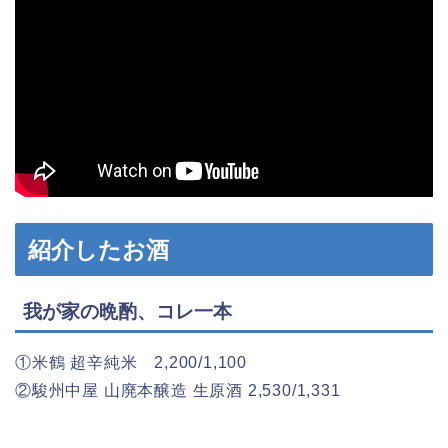
紹介したお酒
我が家の晩酌、コレ一本
①米鶴 超辛純米 2,200/1,100
②駿州中屋 山廃本醸造 生原酒 2,530/1,331