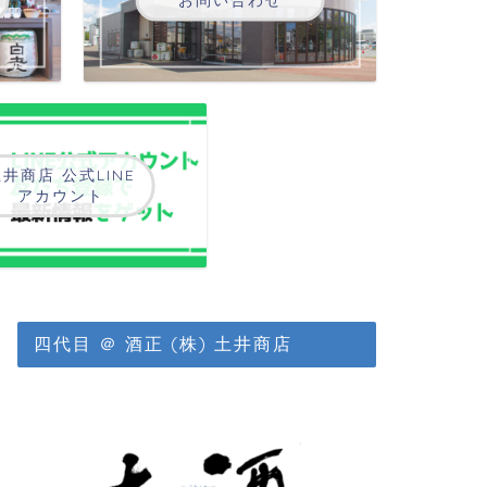
井商店 公式LINE
アカウント
四代目 ＠ 酒正 (株) 土井商店