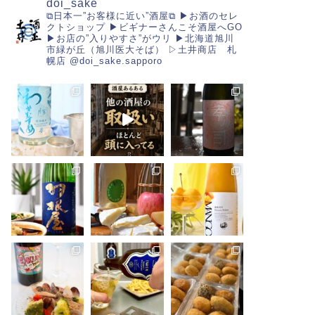
doi_sake
⧉日本一”お客様に近い”酒屋⧉
▶︎お酒のセレ
クトショップ
▶︎ビギナーさんこそ酒屋へGO
▶︎お店の”入りやすさ”がウリ
▶︎北海道旭川
市緑が丘（旭川医大そば）
▷土井商店 札
幌店
@doi_sake.sapporo