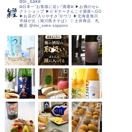
doi_sake
⧉日本一”お客様に近い”酒屋⧉
▶︎お酒のセレ
クトショップ
▶︎ビギナーさんこそ酒屋へGO
▶︎お店の”入りやすさ”がウリ
▶︎北海道旭川
市緑が丘（旭川医大そば）
▷土井商店 札
幌店
@doi_sake.sapporo