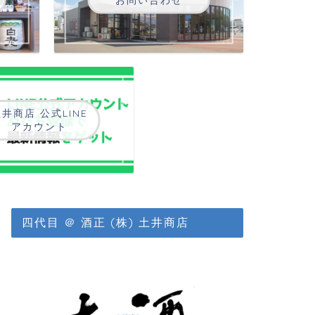
井商店 公式LINE
アカウント
四代目 ＠ 酒正 (株) 土井商店