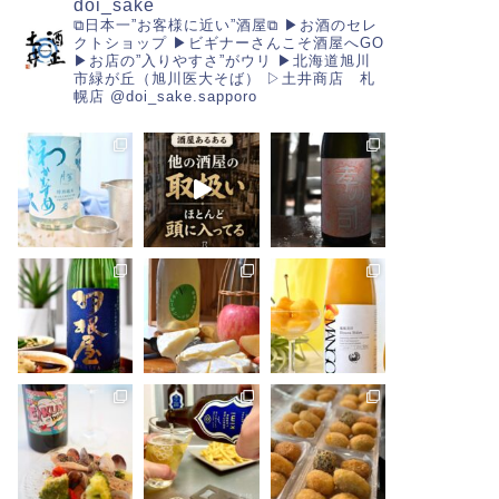
doi_sake
⧉日本一”お客様に近い”酒屋⧉
▶︎お酒のセレ
クトショップ
▶︎ビギナーさんこそ酒屋へGO
▶︎お店の”入りやすさ”がウリ
▶︎北海道旭川
市緑が丘（旭川医大そば）
▷土井商店 札
幌店
@doi_sake.sapporo