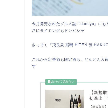
今月発売されたグルメ誌『dancyu』
さにタイミングもドンピシャ
さっそく『飛良泉 飛囀 HITEN 鵠 HA
これから定番酒も限定酒も、どんどん入
す
【新規取
初進出｜
【新規取扱】