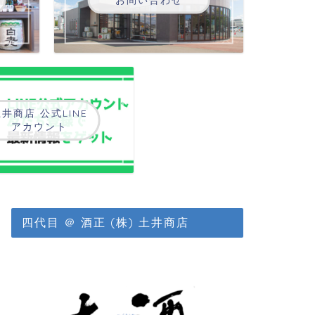
井商店 公式LINE
アカウント
四代目 ＠ 酒正 (株) 土井商店