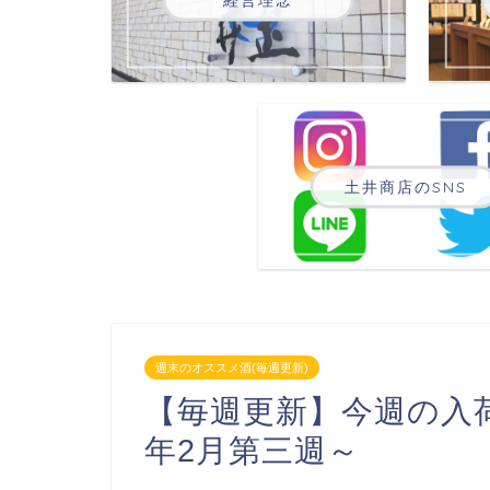
土井商店のSNS
週末のオススメ酒(毎週更新)
【毎週更新】今週の入荷
年2月第三週～