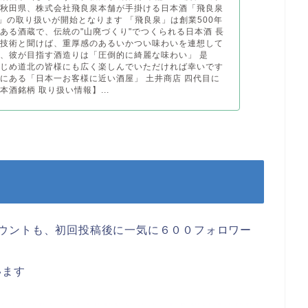
て秋田県、株式会社飛良泉本舗が手掛ける日本酒「飛良泉
)」の取り扱いが開始となります 「飛良泉」は創業500年
ある酒蔵で、伝統の"山廃づくり"でつくられる日本酒 長
統技術と聞けば、重厚感のあるいかつい味わいを連想して
、彼が目指す酒造りは「圧倒的に綺麗な味わい」 是
はじめ道北の皆様にも広く楽しんでいただければ幸いです
にある「日本一お客様に近い酒屋」 土井商店 四代目に
本酒銘柄 取り扱い情報】...
mアカウントも、初回投稿後に一気に６００フォロワー
います