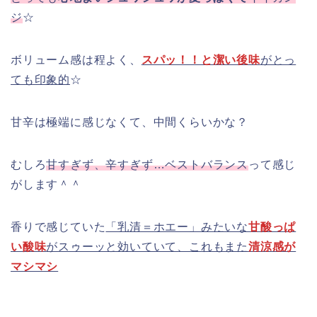
ジ
☆
ボリューム感は程よく、
スパッ！！と潔い後味
がとっ
ても印象的
☆
甘辛は極端に感じなくて、中間くらいかな？
むしろ
甘すぎず、辛すぎず…ベストバランス
って感じ
がします＾＾
香りで感じていた
「乳清＝ホエー」みたいな
甘酸っぱ
い酸味
がスゥーッと効いていて、これもまた
清涼感が
マシマシ