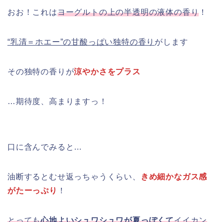
おお！これは
ヨーグルトの上の半透明の液体の香り
！
“乳清＝ホエー”の甘酸っぱい独特の香り
がします
その独特の香りが
涼やかさをプラス
…期待度、高まりますっ！
口に含んでみると…
油断するとむせ返っちゃうくらい、
きめ細かなガス感
がたーっぷり
！
とっても
心地よいシュワシュワが夏っぽくて
イイカン