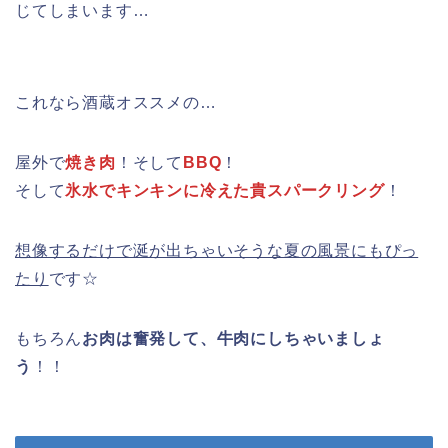
じてしまいます…
これなら酒蔵オススメの…
屋外で
焼き肉
！そして
BBQ
！
そして
氷水でキンキンに冷えた貴スパークリング
！
想像するだけで涎が出ちゃいそうな夏の風景にもぴっ
たり
です☆
もちろん
お肉は奮発して、牛肉にしちゃいましょ
う
！！