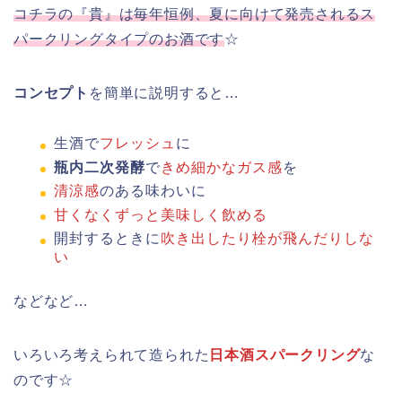
コチラの『貴』は毎年恒例、夏に向けて発売されるス
パークリングタイプのお酒です
☆
コンセプト
を簡単に説明すると…
生酒で
フレッシュ
に
瓶内二次発酵
で
きめ細かなガス感
を
清涼感
のある味わいに
甘くなくずっと美味しく飲める
開封するときに
吹き出したり栓が飛んだりしな
い
などなど…
いろいろ考えられて造られた
日本酒スパークリング
な
のです☆