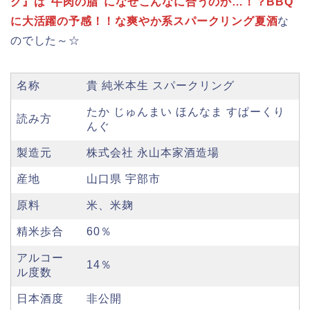
グ』は”牛肉の脂”になぜこんなに合うのか…！？BBQ
に大活躍の予感！！な爽やか系スパークリング夏酒
な
のでした～☆
名称
貴 純米本生 スパークリング
たか じゅんまい ほんなま すぱーくり
読み方
んぐ
製造元
株式会社 永山本家酒造場
産地
山口県 宇部市
原料
米、米麹
精米歩合
60％
アルコー
14％
ル度数
日本酒度
非公開