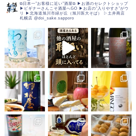
⧉日本一”お客様に近い”酒屋⧉
▶︎お酒のセレクトショップ
▶︎ビギナーさんこそ酒屋へGO
▶︎お店の”入りやすさ”がウ
リ
▶︎北海道旭川市緑が丘（旭川医大そば）
▷土井商店
札幌店
@doi_sake.sapporo