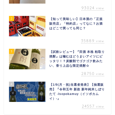
93024
view
2
【知って美味しい】日本酒の「正規
販売店」「特約店」ってなに？お酒
はどこで買っても同じ？
35889
view
3
【試飲レビュー】『田酒 本格 粕取り
焼酎』は噛むほどうまいアイツにピ
ッタリ！？炭酸割でゴクゴク飲みた
い、香り上品な限定焼酎☆
28750
view
4
【1/9(月・祝)当選者発表】【抽選販
売】『令和五年 新政 新年純米しぼり
たて -Isopokamuy（イソポカム
イ）-』
24557
view