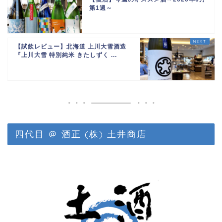
第1週～
【試飲レビュー】北海道 上川大雪酒造
『上川大雪 特別純米 きたしずく ...
四代目 ＠ 酒正 (株) 土井商店