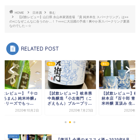
HOME
日本酒
飲む
【試飲レビュー】山口県 永山本家酒造場 『貴 純米本生 スパークリング』は○○
の○になぜこんなに合うのか…！？○○○に大活躍の予感！爽やか系スパークリング夏酒
なのでした～☆
RELATED POST
飲む
飲む
試飲レビュー】『十ロ
【試飲レビュー】岐阜県
【試飲レビュー】岐
(とろまん) 純米吟醸』
中島醸造『小左衛門（こ
林本店『百十郎 青嵐
シリーズでもっ...
ざえもん）ブループリ...
米吟醸 直汲み 生...
2020年10月2日
2020年7月23日
2020年6
【復活】今週のオススメ酒～2020年6月