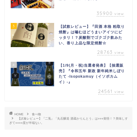
35900
view
3
【試飲レビュー】『田酒 本格 粕取り
焼酎』は噛むほどうまいアイツにピ
ッタリ！？炭酸割でゴクゴク飲みた
い、香り上品な限定焼酎☆
28763
view
4
【1/9(月・祝)当選者発表】【抽選販
売】『令和五年 新政 新年純米しぼり
たて -Isopokamuy（イソポカム
イ）-』
24561
view
HOME
食べ物
【試食レビュー】『二兎』「丸石醸造 酒蔵かりんとう」は○○○覚悟！？美味しす
ぎて○○○○度が半端ない。