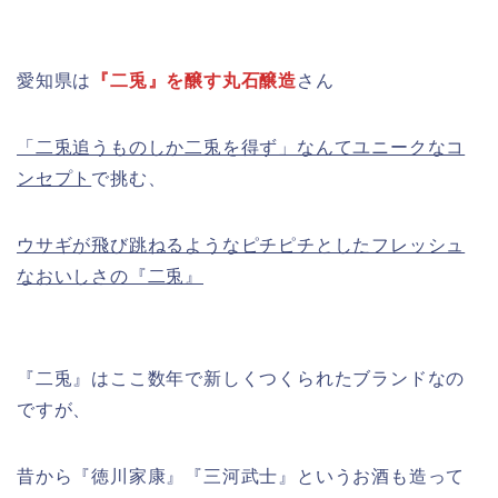
愛知県は
『二兎』を醸す丸石醸造
さん
「二兎追うものしか二兎を得ず」なんてユニークなコ
ンセプト
で挑む、
ウサギが飛び跳ねるようなピチピチとしたフレッシュ
なおいしさの『二兎』
『二兎』はここ数年で新しくつくられたブランドなの
ですが、
昔から『徳川家康』『三河武士』というお酒も造って