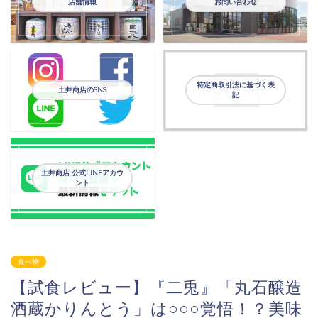
店舗情報
お問い合わせ
特定商取引法に基づく表
土井商店のSNS
記
土井商店 公式LINEアカウ
ント
食べ物
【試食レビュー】『二兎』「丸石醸造
酒蔵かりんとう」は○○○覚悟！？美味