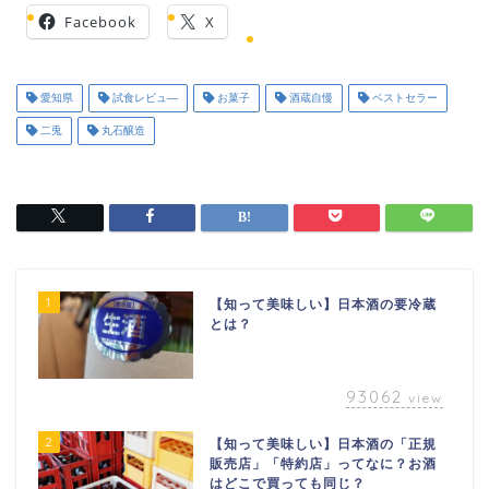
Facebook
X
愛知県
試食レビュ―
お菓子
酒蔵自慢
ベストセラー
二兎
丸石醸造
1
【知って美味しい】日本酒の要冷蔵
とは？
93062
view
2
【知って美味しい】日本酒の「正規
販売店」「特約店」ってなに？お酒
はどこで買っても同じ？