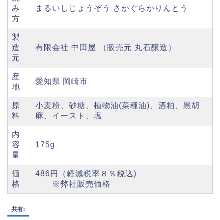
み
まるいしじょうぞう さかぐらかりんとう
方
製
造
有限会社 中田屋 （販売元 丸石醸造）
元
産
愛知県 岡崎市
地
原
小麦粉、砂糖、植物油(菜種油)、酒粕、黒胡
料
麻、イースト、塩
内
容
175g
量
価
486円（軽減税率８％税込)
格
※弊社販売価格
共有: