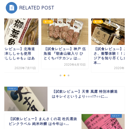
RELATED POST
物
食べ物
食べ物
試食レビュ―】北海道
【試食レビュ―】神戸 伍
【試食レビュ―】こ
尾産本ししゃも使用
魚福 『朝倉山椒入り ひ
さ、衝撃体験！！カ
寒干しししゃも』はあ
とくちパテカン』は...
ジアを知り尽くした
.
本...
2020年6月10日
2020年7月11日
2020年7
【試飲レビュー】天青 風露 特別本醸造
はキレイというより○○○!?○○に...
【試飲レビュー】まんさくの花 杜氏選抜
ピンクラベル 純米吟醸 は今年は○...