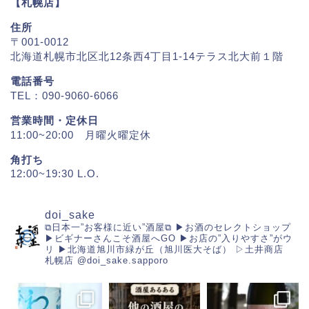
【札幌店】
住所
〒001-0012
北海道札幌市北区北12条西4丁目1-14テラス北大前１階
電話番号
TEL：090-9060-6066
営業時間・定休日
11:00~20:00 月曜火曜定休
角打ち
12:00~19:30 L.O.
doi_sake
⧉日本一”お客様に近い”酒屋⧉
▶︎お酒のセレクトショップ
▶︎ビギナーさんこそ酒屋へGO
▶︎お店の”入りやすさ”がウ
リ
▶︎北海道旭川市緑が丘（旭川医大そば）
▷土井商店
札幌店
@doi_sake.sapporo