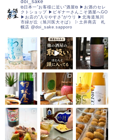
doi_sake
⧉日本一”お客様に近い”酒屋⧉
▶︎お酒のセレ
クトショップ
▶︎ビギナーさんこそ酒屋へGO
▶︎お店の”入りやすさ”がウリ
▶︎北海道旭川
市緑が丘（旭川医大そば）
▷土井商店 札
幌店
@doi_sake.sapporo