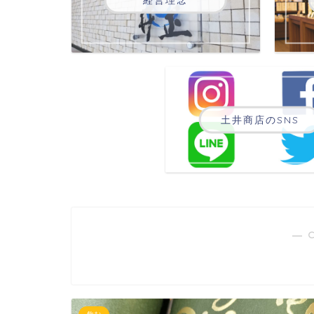
土井商店のSNS
― 