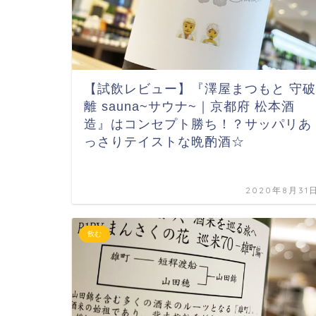
【試飲レビュー】『澤屋まつもと 守破
離 sauna~サウナ~｜京都府 松本酒
造』はコンセプト勝ち！？サッパリあ
っさりテイストな晩酌酒☆
2020年8月31
飲む