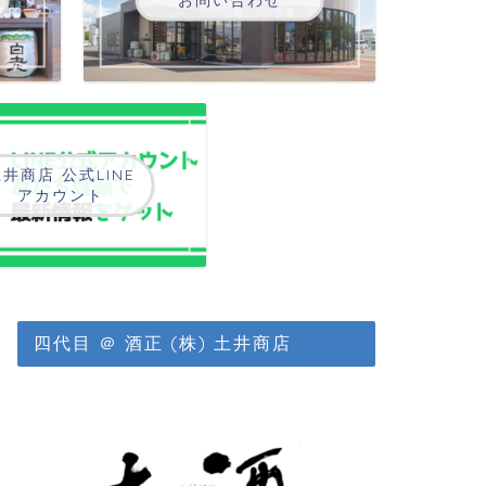
井商店 公式LINE
アカウント
四代目 ＠ 酒正 (株) 土井商店