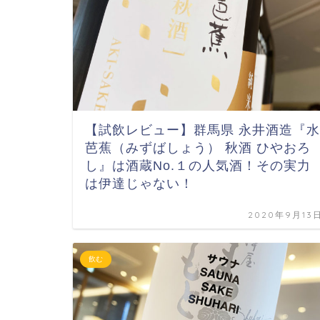
【試飲レビュー】群馬県 永井酒造『水
芭蕉（みずばしょう） 秋酒 ひやおろ
し』は酒蔵No.１の人気酒！その実力
は伊達じゃない！
2020年9月13
飲む