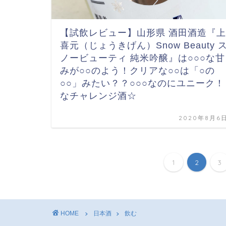
【試飲レビュー】山形県 酒田酒造『上
喜元（じょうきげん）Snow Beauty 
ノービューティ 純米吟醸』は○○○な甘
みが○○のよう！クリアな○○は「○の
○○」みたい？？○○○なのにユニーク！
なチャレンジ酒☆
2020年8月6
1
2
3
HOME
日本酒
飲む