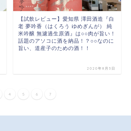
【試飲レビュー】愛知県 澤田酒造『白
ス
老 夢吟香（はくろう ゆめぎんが） 純
米吟醸 無濾過生原酒』は○○肉が旨い！
話題のアソコに酒を納品！？○○なのに
旨い、道産子のための酒！！
日
2020年8月3日
4
5
6
7