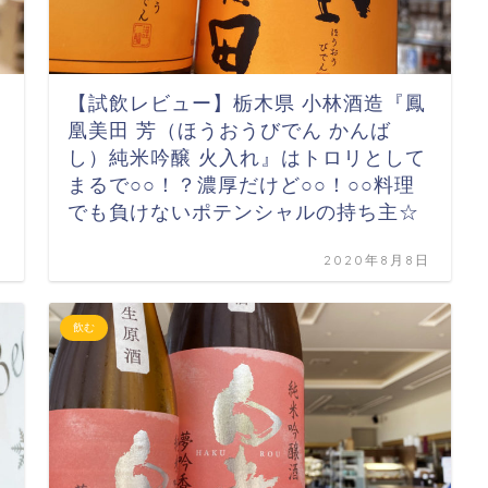
【試飲レビュー】栃木県 小林酒造『鳳
凰美田 芳（ほうおうびでん かんば
し）純米吟醸 火入れ』はトロリとして
まるで○○！？濃厚だけど○○！○○料理
でも負けないポテンシャルの持ち主☆
日
2020年8月8日
飲む