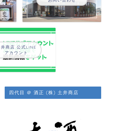
井商店 公式LINE
アカウント
四代目 ＠ 酒正 (株) 土井商店