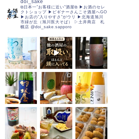
doi_sake
⧉日本一”お客様に近い”酒屋⧉
▶︎お酒のセレ
クトショップ
▶︎ビギナーさんこそ酒屋へGO
▶︎お店の”入りやすさ”がウリ
▶︎北海道旭川
市緑が丘（旭川医大そば）
▷土井商店 札
幌店
@doi_sake.sapporo